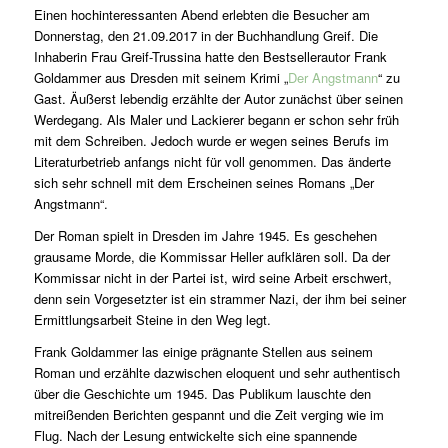
Einen hochinteressanten Abend erlebten die Besucher am
Donnerstag, den 21.09.2017 in der Buchhandlung Greif. Die
Inhaberin Frau Greif-Trussina hatte den Bestsellerautor Frank
Goldammer aus Dresden mit seinem Krimi „
Der Angstmann
“ zu
Gast. Äußerst lebendig erzählte der Autor zunächst über seinen
Werdegang. Als Maler und Lackierer begann er schon sehr früh
mit dem Schreiben. Jedoch wurde er wegen seines Berufs im
Literaturbetrieb anfangs nicht für voll genommen. Das änderte
sich sehr schnell mit dem Erscheinen seines Romans „Der
Angstmann“.
Der Roman spielt in Dresden im Jahre 1945. Es geschehen
grausame Morde, die Kommissar Heller aufklären soll. Da der
Kommissar nicht in der Partei ist, wird seine Arbeit erschwert,
denn sein Vorgesetzter ist ein strammer Nazi, der ihm bei seiner
Ermittlungsarbeit Steine in den Weg legt.
Frank Goldammer las einige prägnante Stellen aus seinem
Roman und erzählte dazwischen eloquent und sehr authentisch
über die Geschichte um 1945. Das Publikum lauschte den
mitreißenden Berichten gespannt und die Zeit verging wie im
Flug. Nach der Lesung entwickelte sich eine spannende