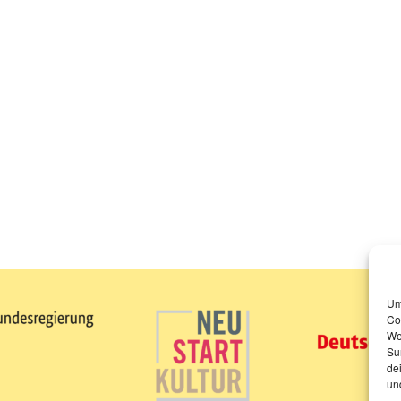
Um
Co
We
Su
de
un